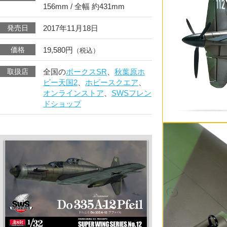
156mm / 全幅 約431mm
2017年11月18日
発売日
19,580円
価格
（税込）
全国の
ボークスSR
、
秋葉原ホ
取扱店
ビー天国2
、
ホビースクエア
、
オンラインストア
、
SWSフレン
ドショップ