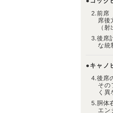
●コック
2.前
席後
（射
3.後
な統
●キャノ
4.後
その
く異
5.胴
エン