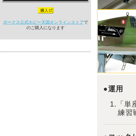
ボークス公式ホビー天国オンラインストア
で
のご購入になります
●運用
1.「
練習