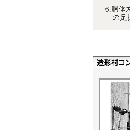
6.胴
の足